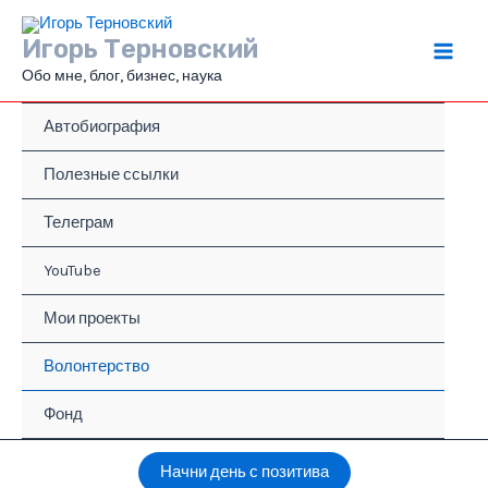
Перейти
к
Игорь Терновский
содержимому
Main
Обо мне, блог, бизнес, наука
Men
Автобиография
Полезные ссылки
Телеграм
YouTube
Мои проекты
Волонтерство
Фонд
Начни день с позитива