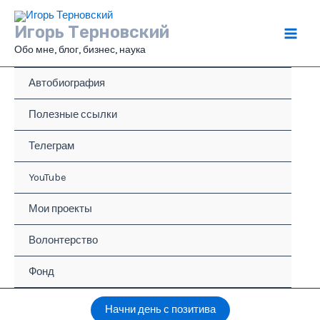
Перейти
к
Игорь Терновский
содержимому
Main
Обо мне, блог, бизнес, наука
Men
Автобиография
Полезные ссылки
Телеграм
YouTube
Мои проекты
Волонтерство
Фонд
Начни день с позитива